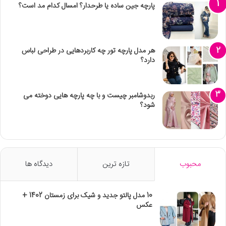
پارچه جین ساده یا طرحدار؟ امسال کدام مد است؟
ی
ب
ا
ی
س
هر مدل پارچه تور چه کاربردهایی در طراحی لباس
دارد؟
ی
ن
م
ا
ربدوشامبر چیست و با چه پارچه هایی دوخته می
ی
شود؟
ا
ی
ر
ا
ن
محبوب
تازه ترین
دیدگاه ها
10 مدل پالتو جدید و شیک برای زمستان 1402 +
عکس