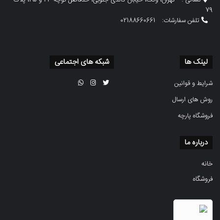
نشانی :
تهران، ونک، خیابان گاندی جنوبی، حدفاصل کوچه 23 و 25، پلاک
79
تلفن سفارشات:
02188660661
لینک ها
شبکه های اجتماعی
شرایط و قوانین
روش های ارسال
فروشگاه پارچه
درباره ما
خانه
فروشگاه