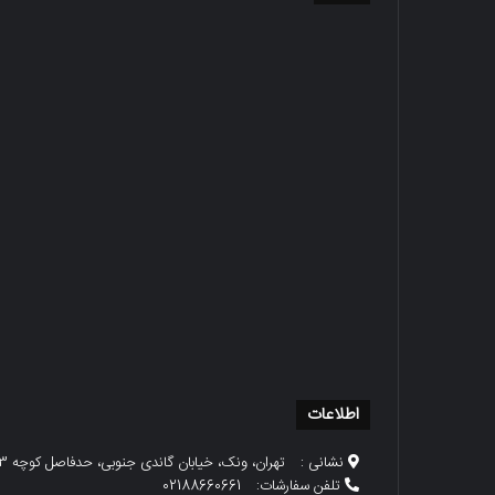
اطلاعات
نشانی :
تهران، ونک، خیابان گاندی جنوبی، حدفاصل کوچه 23 و 25، پلاک 79
تلفن سفارشات:
02188660661