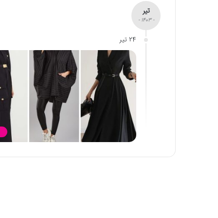
تیر
- 1403 -
24 تیر