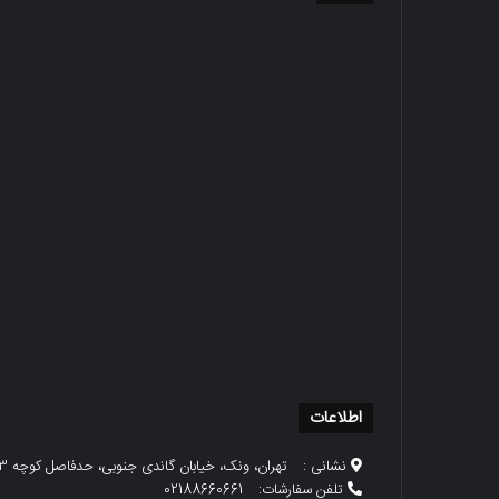
اطلاعات
نشانی :
تهران، ونک، خیابان گاندی جنوبی، حدفاصل کوچه 23 و 25، پلاک 79
تلفن سفارشات:
02188660661