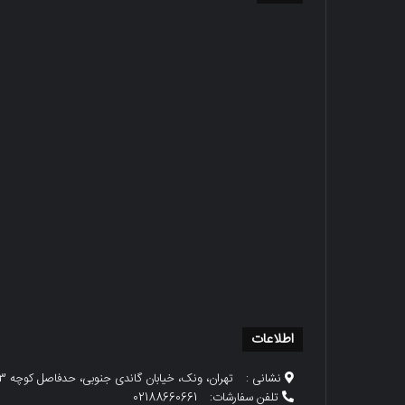
اطلاعات
نشانی :
تهران، ونک، خیابان گاندی جنوبی، حدفاصل کوچه 23 و 25، پلاک 79
تلفن سفارشات:
02188660661