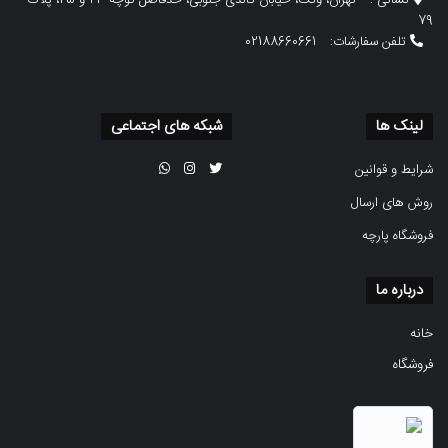
نشانی :
تهران، ونک، خیابان گاندی جنوبی، حدفاصل کوچه 23 و 25، پلاک
79
تلفن سفارشات:
02188660661
لینک ها
شبکه های اجتماعی
شرایط و قوانین
روش های ارسال
فروشگاه پارچه
درباره ما
خانه
فروشگاه