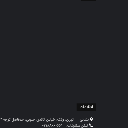
اطلاعات
نشانی :
تهران، ونک، خیابان گاندی جنوبی، حدفاصل کوچه 23 و 25، پلاک 79
تلفن سفارشات:
02188660661