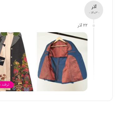
آذر
- 1403 -
22 آذر
ترفند