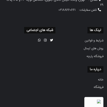
نشانی :
تهران، ونک، خیابان گاندی جنوبی، حدفاصل کوچه 23 و 25، پلاک
79
تلفن سفارشات:
02188660661
لینک ها
شبکه های اجتماعی
شرایط و قوانین
روش های ارسال
فروشگاه پارچه
درباره ما
خانه
فروشگاه