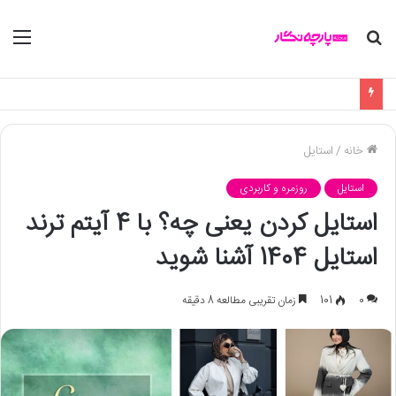
جستجو
منو
برای
چه پارچه ای برای دوخت لباس زیر مناسب است + الگو و راهنما
خانه
/
استایل
استایل
روزمره و کاربردی
استایل کردن یعنی چه؟ با 4 آیتم ترند
استایل 1404 آشنا شوید
0
101
زمان تقریبی مطالعه 8 دقیقه