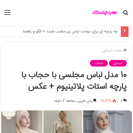
جستجو
منو
برای
آشنایی با برند بادی اسپینر و پارچه های محبوب آن
خانه
/
استایل
استایل
حجاب
10 مدل لباس مجلسی با حجاب با
پارچه استات پلاتینیوم + عکس
0
111,320
زمان تقریبی مطالعه 7 دقیقه