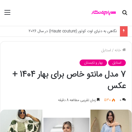
جستجو
منو
برای
5 مدل شلوار لینن جدید برای 1405
خانه
/
استایل
استایل
بهار و تابستان
7 مدل مانتو خاص برای بهار 1404 +
عکس
0
530
زمان تقریبی مطالعه 8 دقیقه