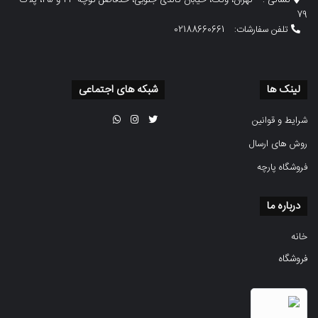
نشانی :
تهران، ونک، خیابان گاندی جنوبی، حدفاصل کوچه 23 و 25، پلاک
79
تلفن سفارشات:
02188660661
لینک ها
شبکه های اجتماعی
شرایط و قوانین
روش های ارسال
فروشگاه پارچه
درباره ما
خانه
فروشگاه