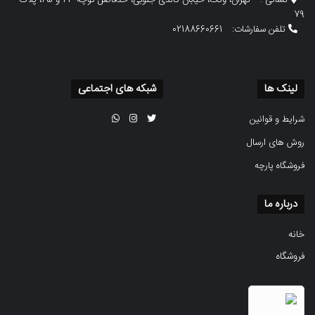
نشانی :
تهران، ونک، خیابان گاندی جنوبی، حدفاصل کوچه 23 و 25، پلاک
79
تلفن سفارشات:
02188660661
لینک ها
شبکه های اجتماعی
شرایط و قوانین
روش های ارسال
فروشگاه پارچه
درباره ما
خانه
فروشگاه