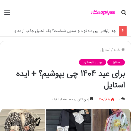
جستجو
منو
برای
چه ارتباطی بین ماه تولد و استایل شماست؟ یک تحلیل جذاب از مد و زودیاک
خانه
/
استایل
استایل
بهار و تابستان
برای عید 1404 چی بپوشیم؟ + ایده
استایل
0
130,978
زمان تقریبی مطالعه 8 دقیقه