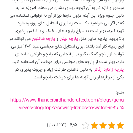
پارنچو الگوکشی و دوخت بسیار ساده ای دارد. به همین دلیل افراد
مبتدی و تازه کار به آن توجه زیادی نشان می دهند. امروزه اما به
دلیل جلوه ویژه این آیتم مزون دارها نیز از آن به فراوانی استفاده می
کنند. اگر می خواهید یک ست زیبا برای استایل های روزمره خود
تهیه کنید، بهتر است به سراغ پارچه هایی خنک و با تنفس پذیری
بالا بروید. پارچه هایی مثل
پارچه لینن
و
پارچه شانتون
می توانند در
این زمینه کار آمد باشند. برای استایل های مجلسی عید 1404 نیز می
توانید از پانچو کمک بگیرید. از آنجایی که پانچو طراحی ساده ای
دارد، بهتر است از پارچه های مجلسی برای دوخت آن استفاده کنید.
پارچه ژاکارد ارگانزا
به دلیل داشتن ظرافت زیاد و چروک پذیری کم
یکی از پرطرفدارترین گزینه ها برای دوخت پانچو است.
منبع:
https://www.thunderbirdhandcrafted.com/blogs/gena
vieves-blog/top-7-sewing-trends-to-watch-in-2025
4/5 - (23 امتیاز)