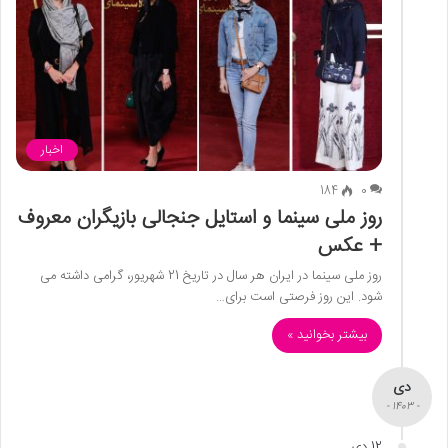
اخبار
184
0
روز ملی سینما و استایل جنجالی بازیگران معروف
+ عکس
روز ملی سینما در ایران هر سال در تاریخ 21 شهریور، گرامی داشته می
شود. این روز فرصتی است برای…
بیشتر بخوانید »
دی
- 1403 -
12 دی