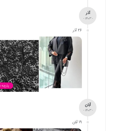
آذر
- 1403 -
26 آذر
پارچه 
آبان
- 1403 -
19 آبان