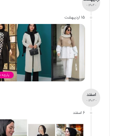
- 1404 -
15 اردیبهشت
پارچه 
اسفند
- 1403 -
6 اسفند