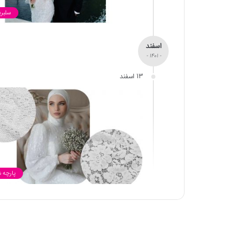
سلبری
اسفند
- 1401 -
13 اسفند
پارچه 