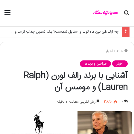
جستجو
منو
برای
چه پارچه ای برای دوخت لباس زیر مناسب است + الگو و راهنما
خانه
/
اخبار
اخبار
طراحان و برندها
آشنایی با برند رالف لورن (Ralph
Lauren) و موسس آن
0
2,890
زمان تقریبی مطالعه 7 دقیقه