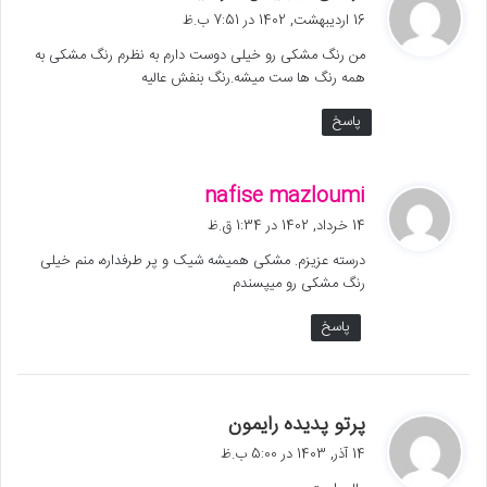
ف
16 اردیبهشت, 1402 در 7:51 ب.ظ
ت
من رنگ مشکی رو خیلی دوست دارم به نظرم رنگ مشکی به
:
همه رنگ ها ست میشه.رنگ بنفش عالیه
پاسخ
گ
nafise mazloumi
ف
14 خرداد, 1402 در 1:34 ق.ظ
ت
درسته عزیزم. مشکی همیشه شیک و پر طرفداره، منم خیلی
:
رنگ مشکی رو میپسندم
پاسخ
گ
پرتو پدیده رایمون
ف
14 آذر, 1403 در 5:00 ب.ظ
ت