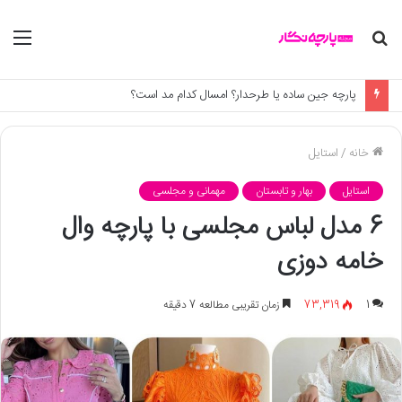
جستجو
منو
برای
پارچه جین ساده یا طرحدار؟ امسال کدام مد است؟
خانه
/
استایل
استایل
بهار و تابستان
مهمانی و مجلسی
6 مدل لباس مجلسی با پارچه وال
خامه دوزی
1
73,319
زمان تقریبی مطالعه 7 دقیقه