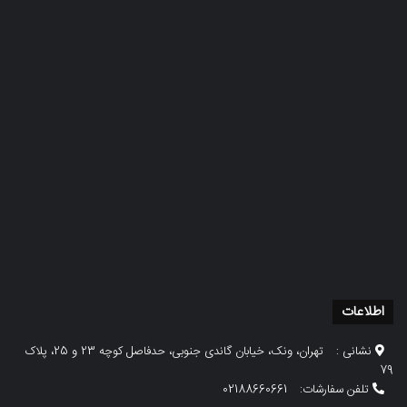
اطلاعات
نشانی :
تهران، ونک، خیابان گاندی جنوبی، حدفاصل کوچه 23 و 25، پلاک
79
تلفن سفارشات:
02188660661