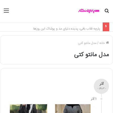
جستجو
منو
برای
پارچه قلاب بافی، پدیده دنیای مد و پوشاک این روزها
خانه
/
مدل مانتو کتی
مدل مانتو کتی
آذر
- 1403 -
1 آذر