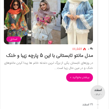
استایل
88,557
0
مدل مانتو تابستانی با این 5 پارچه زیبا و خنک
در روزهای تابستان یکی از بزرگ ترین دغدغه خانم ها پیدا کردن مانتوهای
خنک و در عین حال زیبا است.…
بیشتر بخوانید »
اسفند
- 1402 -
21 اسفند