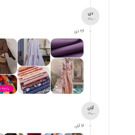
دی
- 1400 -
26 دی
پارچه 
آبان
- 1400 -
16 آبان