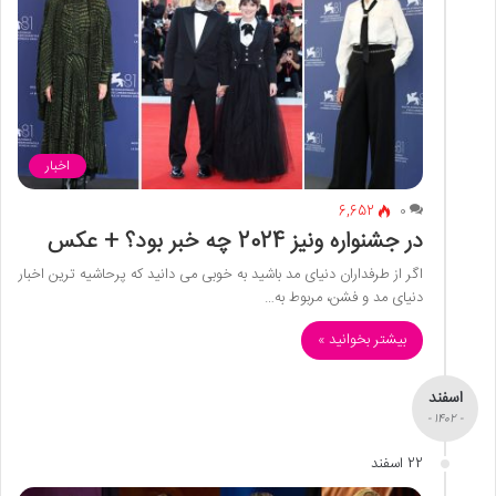
اخبار
6,652
0
در جشنواره ونیز 2024 چه خبر بود؟ + عکس
اگر از طرفداران دنیای مد باشید به خوبی می دانید که پرحاشیه ترین اخبار
دنیای مد و فشن، مربوط به…
بیشتر بخوانید »
اسفند
- 1402 -
22 اسفند