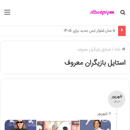
جستجو
منو
برای
چه ارتباطی بین ماه تولد و استایل شماست؟ یک تحلیل جذاب از مد و زودیاک
خانه
/
استایل بازیگران معروف
استایل بازیگران معروف
شهریور
- 1403 -
11 شهریور