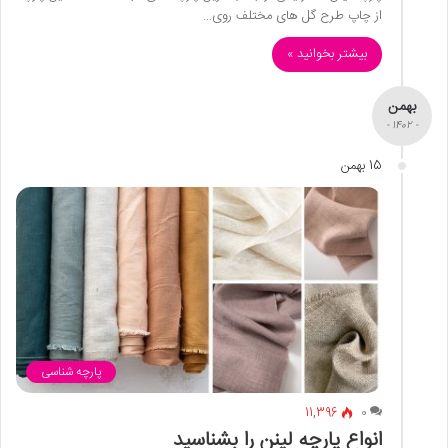
از چاپ طرح گل های مختلف روی…
بیشتر بخوانید »
بهمن
- 1402 -
15 بهمن
پارچه شناسی
11,396
0
انواع پارچه لینن را بشناسید