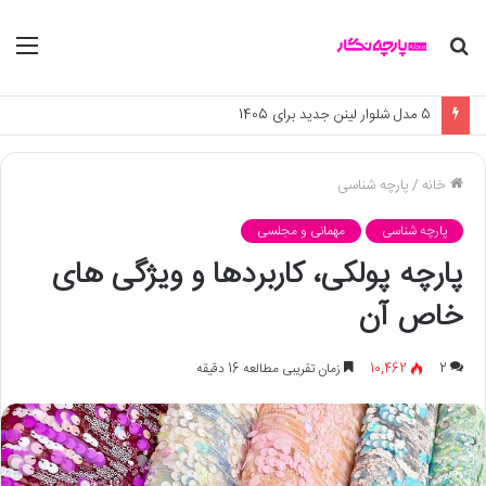
جستجو
منو
برای
چه ارتباطی بین ماه تولد و استایل شماست؟ یک تحلیل جذاب از مد و زودیاک
خانه
/
پارچه شناسی
پارچه شناسی
مهمانی و مجلسی
پارچه پولکی، کاربردها و ویژگی های
خاص آن
2
10,462
زمان تقریبی مطالعه 16 دقیقه